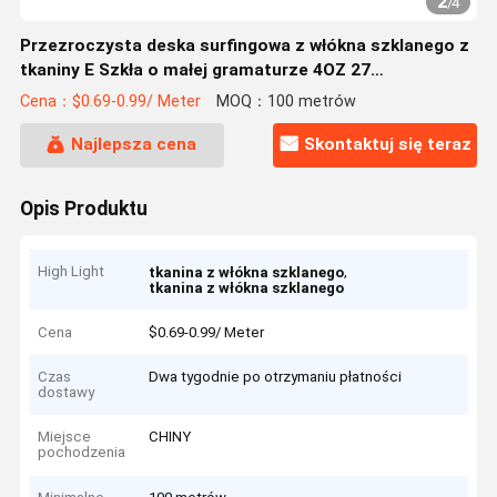
2
/
4
Przezroczysta deska surfingowa z włókna szklanego z
tkaniny E Szkła o małej gramaturze 4OZ 27
"Laminowanie
Cena：$0.69-0.99/ Meter
MOQ：100 metrów
Najlepsza cena
Skontaktuj się teraz
Opis Produktu
High Light
,
tkanina z włókna szklanego
tkanina z włókna szklanego
Cena
$0.69-0.99/ Meter
Czas
Dwa tygodnie po otrzymaniu płatności
dostawy
Miejsce
CHINY
pochodzenia